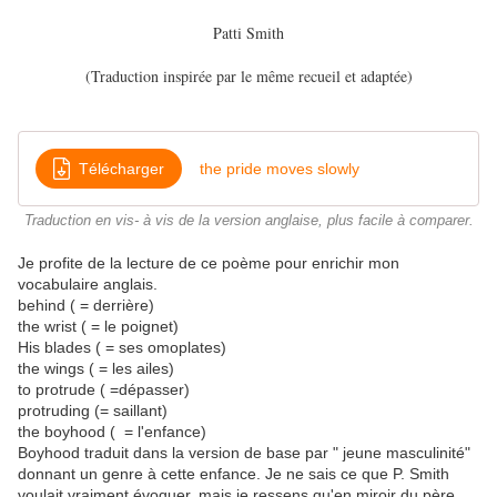
Patti Smith
(Traduction inspirée par le même recueil et adaptée)
Télécharger
the pride moves slowly
Traduction en vis- à vis de la version anglaise, plus facile à comparer.
Je profite de la lecture de ce poème pour enrichir mon
vocabulaire anglais.
behind ( = derrière)
the wrist ( = le poignet)
His blades ( = ses omoplates)
the wings ( = les ailes)
to protrude ( =dépasser)
protruding (= saillant)
the boyhood ( = l'enfance)
Boyhood traduit dans la version de base par " jeune masculinité"
donnant un genre à cette enfance. Je ne sais ce que P. Smith
voulait vraiment évoquer, mais je ressens qu'en miroir du père