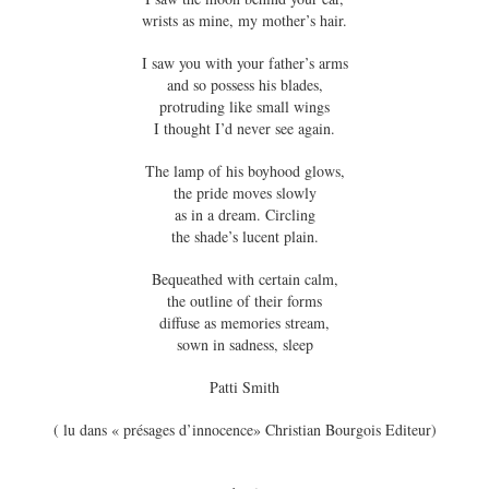
wrists as mine, my mother’s hair.
I saw you with your father’s arms
and so possess his blades,
protruding like small wings
I thought I’d never see again.
The lamp of his boyhood glows,
the pride moves slowly
as in a dream. Circling
the shade’s lucent plain.
Bequeathed with certain calm,
the outline of their forms
diffuse as memories stream,
sown in sadness, sleep
Patti Smith
( lu dans « présages d’innocence» Christian Bourgois Editeur)