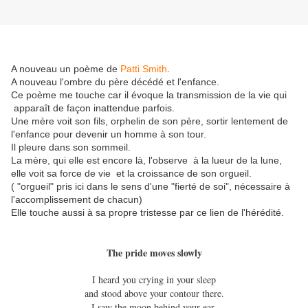
A nouveau un poème de
Patti Smith
.
A nouveau l'ombre du père décédé et l'enfance.
Ce poème me touche car il évoque la transmission de la vie qui
apparaît de façon inattendue parfois.
Une mère voit son fils, orphelin de son père, sortir lentement de
l'enfance pour devenir un homme à son tour.
Il pleure dans son sommeil.
La mère, qui elle est encore là, l'observe à la lueur de la lune,
elle voit sa force de vie et la croissance de son orgueil.
( "orgueil" pris ici dans le sens d'une "fierté de soi", nécessaire à
l'accomplissement de chacun)
Elle touche aussi à sa propre tristesse par ce lien de l'hérédité.
The pride moves slowly
I heard you crying in your sleep
and stood above your contour there.
I saw the moon behind your ear,