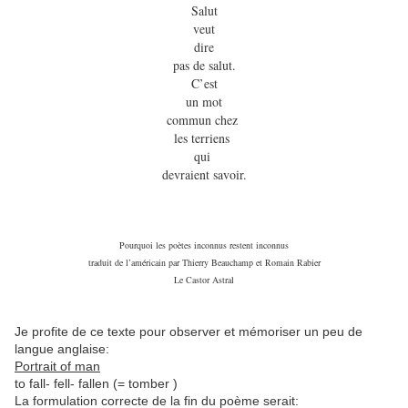
Salut
veut
dire
pas de salut.
C’est
un mot
commun chez
les terriens
qui
devraient savoir.
Pourquoi les poètes inconnus restent inconnus
traduit de l’américain par Thierry Beauchamp et Romain Rabier
Le Castor Astral
Je profite de ce texte pour observer et mémoriser un peu de
langue anglaise:
Portrait of man
to fall- fell- fallen (= tomber )
La formulation correcte de la fin du poème serait: