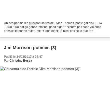
Un des poème les plus populaires de Dylan Thomas, poète gallois ( 1914-
1953), " Do not go gentle into that good night" " N'entre pas sans violence
dans cette bonne nuit" Cette "Good night"-là n'est pas celle que l'on
rencontre tous les soirs... Ecoutez...
Jim Morrison poèmes (3)
Publié le 24/03/2017 à 05:47
Par
Christine Bessa