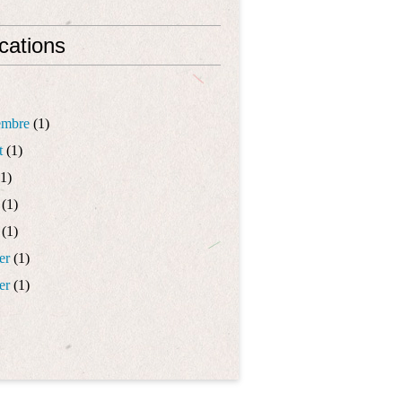
cations
embre
(1)
t
(1)
1)
(1)
(1)
er
(1)
er
(1)