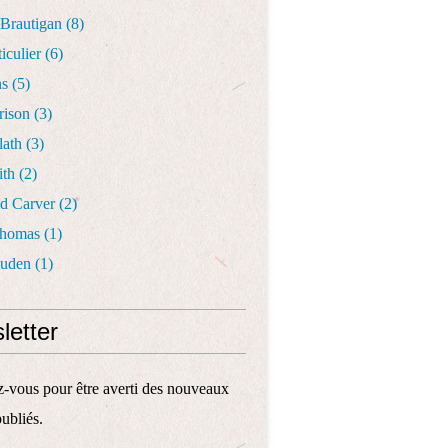
 Brautigan
(8)
iculier
(6)
ns
(5)
rison
(3)
lath
(3)
ith
(2)
d Carver
(2)
Thomas
(1)
Auden
(1)
letter
vous pour être averti des nouveaux
publiés.