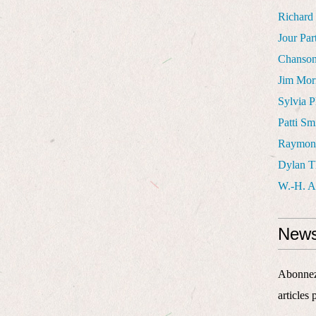
Richard
Jour Part
Chanso
Jim Mor
Sylvia P
Patti Sm
Raymon
Dylan 
W.-H. 
News
Abonnez-
articles 