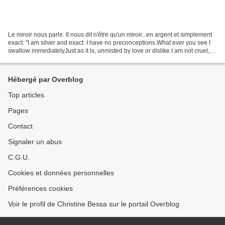
Le miroir nous parle. Il nous dit n'être qu'un miroir...en argent et simplement
exact. "I am silver and exact. I have no preconceptions.What ever you see I
swallow immediatelyJust as it is, unmisted by love or dislike.I am not cruel,
only truthful—" "Je...
Hébergé par Overblog
Top articles
Pages
Contact
Signaler un abus
C.G.U.
Cookies et données personnelles
Préférences cookies
Voir le profil de Christine Bessa sur le portail Overblog